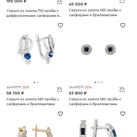
190 000 ₽
45 000 ₽
Серьги из золота 585 пробы с
Серьги из золота 750 пробы с
сапфирами и бриллиантами
диффузионными сапфирами и
Вес:
4.06
Вес:
бриллиантами
12.46
83 900 ₽
-30%
34 000 ₽
-30%
58 700 ₽
23 800 ₽
Серьги из золота 585 пробы с
Серьги из золота 585 пробы с
сапфирами и бриллиантами
сапфирами и бриллиантами
Вес:
5.29
Вес:
1.74