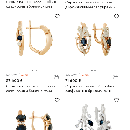
Серьги из золота 585 пробы с
Серьги из золота 750 пробы с
сапфирами и бриллиантами
диффузионными сапфирами и
Вес:
8.08
Вес:
бриллиантами
12.46
96 000 ₽
-40%
119 400 ₽
-40%
57 600 ₽
71 600 ₽
Серьги из золота 585 пробы с
Серьги из золота 585 пробы с
сапфирами и бриллиантами
сапфирами и бриллиантами
Вес:
4.94
Вес:
7.13