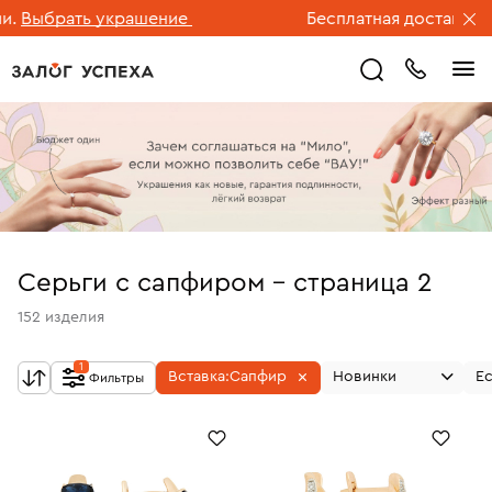
рать украшение
Бесплатная доставка ювели
Серьги с сапфиром - страница 2
152
изделия
1
Вставка:
Сапфир
Новинки
Ес
Фильтры