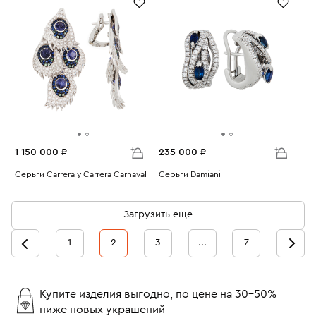
1 150 000 ₽
235 000 ₽
Серьги Carrera y Carrera Carnaval
Серьги Damiani
Вес:
20.38
Вес:
13.91
Загрузить еще
1
2
3
...
7
Купите изделия выгодно, по цене на 30-50%
ниже новых украшений