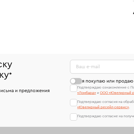
ску
Ваш e-mail
ку
*
я покупаю или продаю
Подтверждаю ознакомление с П
письма и предложения
«Ломбард»
и
ООО «Ювелирный р
Подтверждаю согласия на обраб
«Ювелирный ресейл-сервиc»
.
Подтверждаю согласие на полу