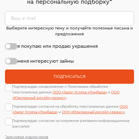
на персональную подборку
*
дней на возврат. Детальные условия возврата
сертификаты МГУ и других геммологических
комиссионных украшений и часов смотрите на
лабораторий
странице
«Возврат украшений»
.
Ваш e-mail
Выберите интересную тему и получайте полезные письма и
предложения
я покупаю или продаю украшения
меня интересуют займы
ПОДПИСАТЬСЯ
Подтверждаю ознакомление с Политиками обработки
персональных данных
ООО «Залог Успеха «Ломбард»
и
ООО
«Ювелирный ресейл-сервиc»
.
Подтверждаю согласия на обработку персональных данных
ООО
«Залог Успеха «Ломбард»
и
ООО «Ювелирный ресейл-сервиc»
.
Подтверждаю согласие на получение рекламно-информационных
рассылок
*для новых подписчиков