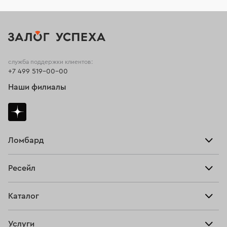
служба поддержки клиентов:
+7 499 519-00-00
Наши филиалы
Ломбард
Взять займ
Ресейл
Прайс-лист
Главная
Каталог
Тарифы
Продать
Все изделия
Скупка
Услуги
Купить