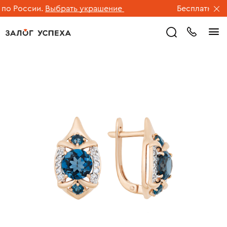
о России.
Выбрать украшение
Бесплатная дос