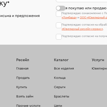
ку
*
я покупаю или продаю
Подтверждаю ознакомление с П
письма и предложения
«Ломбард»
и
ООО «Ювелирный р
Подтверждаю согласия на обраб
«Ювелирный ресейл-сервиc»
.
Подтверждаю согласие на полу
Ресейл
Каталог
Услуги
Главная
Все изделия
Ювелирна
Продать
Кольца
Купить
Серьги
Взять займ
Браслеты
Прочие услуги
Цепи