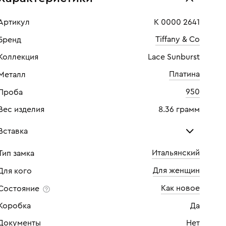
Артикул
К 0000 2641
Tiffany & Co
Бренд
Коллекция
Lace Sunburst
Платина
Металл
950
Проба
Вес изделия
8.36 грамм
Вставка
Итальянский
Тип замка
Бриллиант
Бри
Для женщин
Для кого
Количество
2 шт
Кол
Как новое
Состояние
Каратность
0,14
Кара
Коробка
Да
Огранка
Круглая
Огр
Документы
Нет