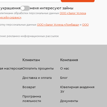
сертификаты МГУ и других геммологических
лабораторий
 украшения
меня интересуют займы
олитиками обработки персональных данных
ООО «Залог Успеха
есейл-сервиc»
.
отку персональных данных
ООО «Залог Успеха «Ломбард»
и
ООО
чение рекламно-информационных рассылок
Клиентам
Компания
я мастерская
Оплатить проценты
О нас
Доставка и оплата
Блог
Возврат
Ювелирная академия
ЗУ
Программа
лояльности
Документы