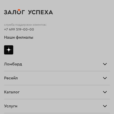
служба поддержки клиентов:
+7 499 519-00-00
Наши филиалы
Ломбард
Взять займ
Ресейл
Прайс-лист
Главная
Каталог
Тарифы
Продать
Все изделия
Скупка
Услуги
Купить
Кольца