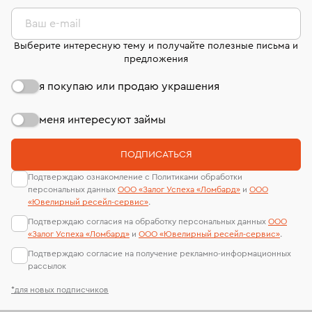
комиссионных украшений и часов смотрите на
лабораторий
странице
«Возврат украшений»
.
Ваш e-mail
Выберите интересную тему и получайте полезные письма и
предложения
я покупаю или продаю украшения
меня интересуют займы
ПОДПИСАТЬСЯ
Подтверждаю ознакомление с Политиками обработки
персональных данных
ООО «Залог Успеха «Ломбард»
и
ООО
«Ювелирный ресейл-сервиc»
.
Подтверждаю согласия на обработку персональных данных
ООО
«Залог Успеха «Ломбард»
и
ООО «Ювелирный ресейл-сервиc»
.
Подтверждаю согласие на получение рекламно-информационных
рассылок
*для новых подписчиков