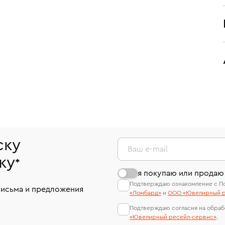
ску
Ваш e-mail
ку
*
я покупаю или продаю
Подтверждаю ознакомление с П
письма и предложения
«Ломбард»
и
ООО «Ювелирный р
Подтверждаю согласия на обраб
«Ювелирный ресейл-сервиc»
.