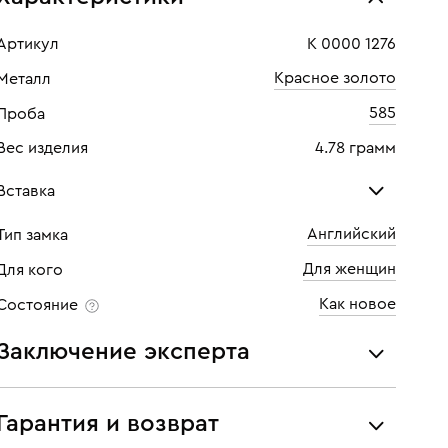
Артикул
К 0000 1276
Красное золото
Металл
585
Проба
Вес изделия
4.78 грамм
Вставка
Английский
Тип замка
Сапфир
Бри
Для женщин
Для кого
Количество
8 шт
Кол
Как новое
Состояние
Каратность
0,4
Кара
Заключение эксперта
Огранка
Маркиз
Огр
Все украшения проходят экспертизу подлинности и
Цвет
4
Цве
соответствия характеристикам ювелирных изделий,
Гарантия и возврат
бриллиантов (вес, проба, драгоценный металл, цвет,
Чистота
4
Чист