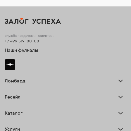
служба поддержки клиентов:
+7 499 519-00-00
Наши филиалы
Ломбард
Взять займ
Ресейл
Прайс-лист
Главная
Каталог
Тарифы
Продать
Все изделия
Скупка
Услуги
Купить