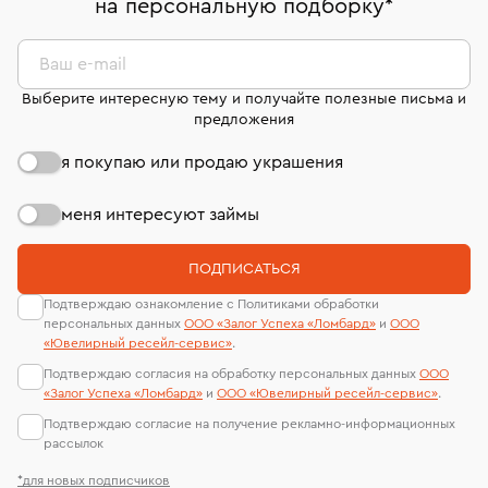
на персональную подборку
*
дней на возврат. Детальные условия возврата
сертификаты МГУ и других геммологических
комиссионных украшений и часов смотрите на
лабораторий
странице
«Возврат украшений»
.
Ваш e-mail
Выберите интересную тему и получайте полезные письма и
предложения
я покупаю или продаю украшения
меня интересуют займы
ПОДПИСАТЬСЯ
Подтверждаю ознакомление с Политиками обработки
персональных данных
ООО «Залог Успеха «Ломбард»
и
ООО
«Ювелирный ресейл-сервиc»
.
Подтверждаю согласия на обработку персональных данных
ООО
«Залог Успеха «Ломбард»
и
ООО «Ювелирный ресейл-сервиc»
.
Подтверждаю согласие на получение рекламно-информационных
рассылок
*для новых подписчиков