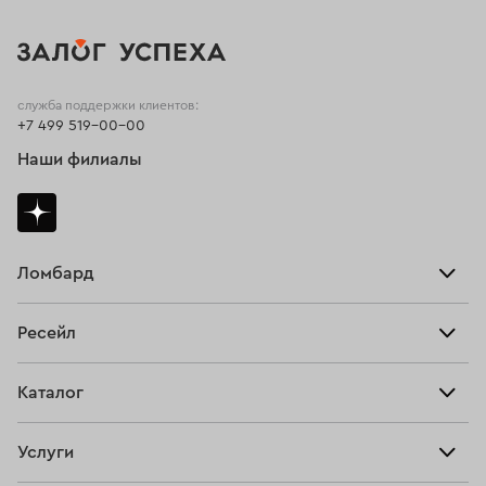
служба поддержки клиентов:
+7 499 519-00-00
Наши филиалы
Ломбард
Взять займ
Ресейл
Прайс-лист
Главная
Каталог
Тарифы
Продать
Все изделия
Скупка
Услуги
Купить
Кольца