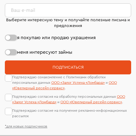
комиссионных украшений и часов смотрите на
лабораторий
странице
«Возврат украшений»
.
Ваш e-mail
Выберите интересную тему и получайте полезные письма и
предложения
я покупаю или продаю украшения
меня интересуют займы
ПОДПИСАТЬСЯ
Подтверждаю ознакомление с Политиками обработки
персональных данных
ООО «Залог Успеха «Ломбард»
и
ООО
«Ювелирный ресейл-сервиc»
.
Подтверждаю согласия на обработку персональных данных
ООО
«Залог Успеха «Ломбард»
и
ООО «Ювелирный ресейл-сервиc»
.
Подтверждаю согласие на получение рекламно-информационных
рассылок
*для новых подписчиков