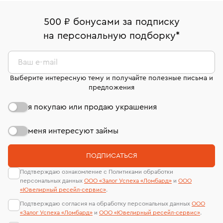
палаты РФ и уникальный идентификационный
В кредит от Т-Банка (до 50 000 руб., на 3–6 мес.)
Вернем деньги без объяснения причины. У Вас есть
номер (УИН)
500 ₽ бонусами за подписку
право передумать, если изделие вам не подошло. 7
На особо ценные изделия получены
на персональную подборку
*
дней на возврат. Детальные условия возврата
сертификаты МГУ и других геммологических
комиссионных украшений и часов смотрите на
лабораторий
странице
«Возврат украшений»
.
Ваш e-mail
Выберите интересную тему и получайте полезные письма и
предложения
я покупаю или продаю украшения
меня интересуют займы
ПОДПИСАТЬСЯ
Подтверждаю ознакомление с Политиками обработки
персональных данных
ООО «Залог Успеха «Ломбард»
и
ООО
«Ювелирный ресейл-сервиc»
.
Подтверждаю согласия на обработку персональных данных
ООО
«Залог Успеха «Ломбард»
и
ООО «Ювелирный ресейл-сервиc»
.