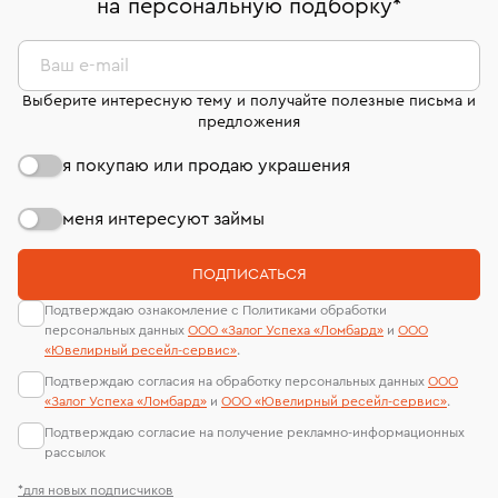
на персональную подборку
*
дней на возврат. Детальные условия возврата
сертификаты МГУ и других геммологических
комиссионных украшений и часов смотрите на
лабораторий
странице
«Возврат украшений»
.
Ваш e-mail
Выберите интересную тему и получайте полезные письма и
предложения
я покупаю или продаю украшения
меня интересуют займы
ПОДПИСАТЬСЯ
Подтверждаю ознакомление с Политиками обработки
персональных данных
ООО «Залог Успеха «Ломбард»
и
ООО
«Ювелирный ресейл-сервиc»
.
Подтверждаю согласия на обработку персональных данных
ООО
«Залог Успеха «Ломбард»
и
ООО «Ювелирный ресейл-сервиc»
.
Подтверждаю согласие на получение рекламно-информационных
рассылок
*для новых подписчиков