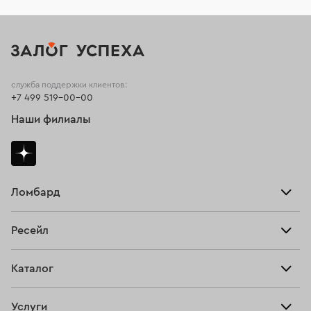
служба поддержки клиентов:
+7 499 519-00-00
Наши филиалы
Ломбард
Взять займ
Ресейл
Прайс-лист
Главная
Каталог
Тарифы
Продать
Все изделия
Скупка
Услуги
Купить