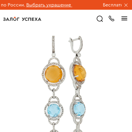
о России.
Выбрать украшение
Бесплатная дос