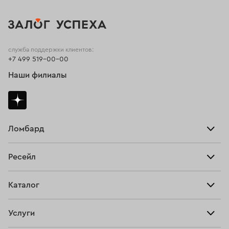
служба поддержки клиентов:
+7 499 519-00-00
Наши филиалы
Ломбард
Взять займ
Ресейл
Прайс-лист
Главная
Каталог
Тарифы
Продать
Все изделия
Скупка
Услуги
Купить
Кольца