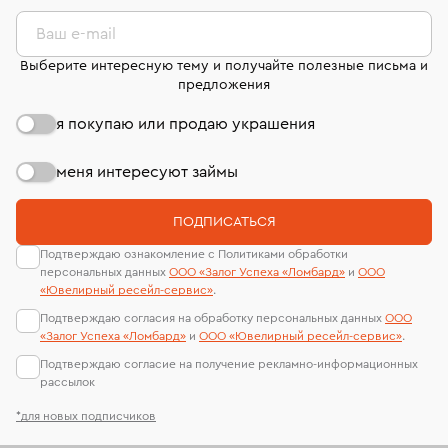
комиссионных украшений и часов смотрите на
лабораторий
странице
«Возврат украшений»
.
Ваш e-mail
Выберите интересную тему и получайте полезные письма и
предложения
я покупаю или продаю украшения
меня интересуют займы
ПОДПИСАТЬСЯ
Подтверждаю ознакомление с Политиками обработки
персональных данных
ООО «Залог Успеха «Ломбард»
и
ООО
«Ювелирный ресейл-сервиc»
.
Подтверждаю согласия на обработку персональных данных
ООО
«Залог Успеха «Ломбард»
и
ООО «Ювелирный ресейл-сервиc»
.
Подтверждаю согласие на получение рекламно-информационных
рассылок
*для новых подписчиков