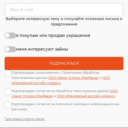
комиссионных украшений и часов смотрите на
лабораторий
странице
«Возврат украшений»
.
Ваш e-mail
Выберите интересную тему и получайте полезные письма и
предложения
я покупаю или продаю украшения
меня интересуют займы
ПОДПИСАТЬСЯ
Подтверждаю ознакомление с Политиками обработки
персональных данных
ООО «Залог Успеха «Ломбард»
и
ООО
«Ювелирный ресейл-сервиc»
.
Подтверждаю согласия на обработку персональных данных
ООО
«Залог Успеха «Ломбард»
и
ООО «Ювелирный ресейл-сервиc»
.
Подтверждаю согласие на получение рекламно-информационных
рассылок
*для новых подписчиков