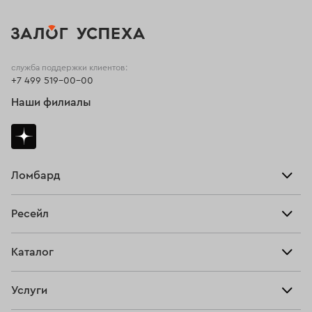
служба поддержки клиентов:
+7 499 519-00-00
Наши филиалы
Ломбард
Взять займ
Ресейл
Прайс-лист
Главная
Каталог
Тарифы
Продать
Все изделия
Скупка
Услуги
Купить
Кольца