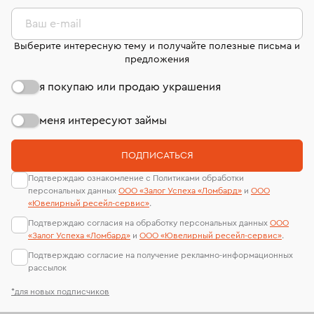
комиссионных украшений и часов смотрите на
лабораторий
странице
«Возврат украшений»
.
Ваш e-mail
Выберите интересную тему и получайте полезные письма и
предложения
я покупаю или продаю украшения
меня интересуют займы
ПОДПИСАТЬСЯ
Подтверждаю ознакомление с Политиками обработки
персональных данных
ООО «Залог Успеха «Ломбард»
и
ООО
«Ювелирный ресейл-сервиc»
.
Подтверждаю согласия на обработку персональных данных
ООО
«Залог Успеха «Ломбард»
и
ООО «Ювелирный ресейл-сервиc»
.
Подтверждаю согласие на получение рекламно-информационных
рассылок
*для новых подписчиков