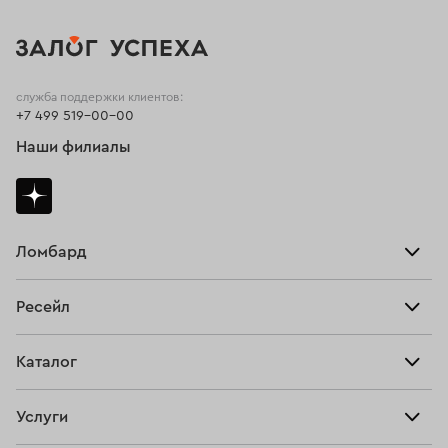
служба поддержки клиентов:
+7 499 519-00-00
Наши филиалы
Ломбард
Взять займ
Ресейл
Прайс-лист
Главная
Каталог
Тарифы
Продать
Все изделия
Скупка
Услуги
Купить
Кольца