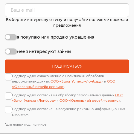
комиссионных украшений и часов смотрите на
лабораторий
странице
«Возврат украшений»
.
Ваш e-mail
Выберите интересную тему и получайте полезные письма и
предложения
я покупаю или продаю украшения
меня интересуют займы
ПОДПИСАТЬСЯ
Подтверждаю ознакомление с Политиками обработки
персональных данных
ООО «Залог Успеха «Ломбард»
и
ООО
«Ювелирный ресейл-сервиc»
.
Подтверждаю согласия на обработку персональных данных
ООО
«Залог Успеха «Ломбард»
и
ООО «Ювелирный ресейл-сервиc»
.
Подтверждаю согласие на получение рекламно-информационных
рассылок
*для новых подписчиков