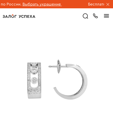
о России.
Выбрать украшение
Бесплатная дос