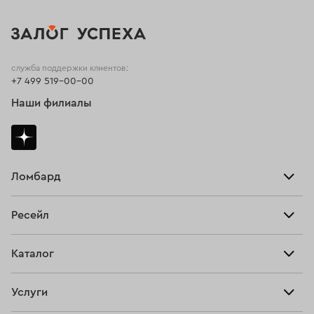
служба поддержки клиентов:
+7 499 519-00-00
Наши филиалы
Ломбард
Взять займ
Ресейл
Прайс-лист
Главная
Каталог
Тарифы
Продать
Все изделия
Скупка
Услуги
Купить
Кольца