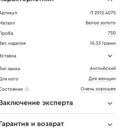
Артикул
Л 2912 4075
Белое золото
Металл
750
Проба
Вес изделия
10.33 грамм
Вставка
Английский
Тип замка
Бриллиант
Бри
Для женщин
Для кого
Количество
2 шт
Кол
Очень хорошее
Состояние
Каратность
0,12
Кара
Заключение эксперта
Огранка
Маркиз
Огр
Все украшения проходят экспертизу подлинности и
Цвет
7
Цве
соответствия характеристикам ювелирных изделий,
Гарантия и возврат
бриллиантов (вес, проба, драгоценный металл, цвет,
Чистота
6
Чист