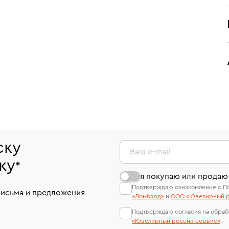
ску
Ваш e-mail
ку
*
я покупаю или продаю
Подтверждаю ознакомление с П
письма и предложения
«Ломбард»
и
ООО «Ювелирный р
Подтверждаю согласия на обраб
«Ювелирный ресейл-сервиc»
.