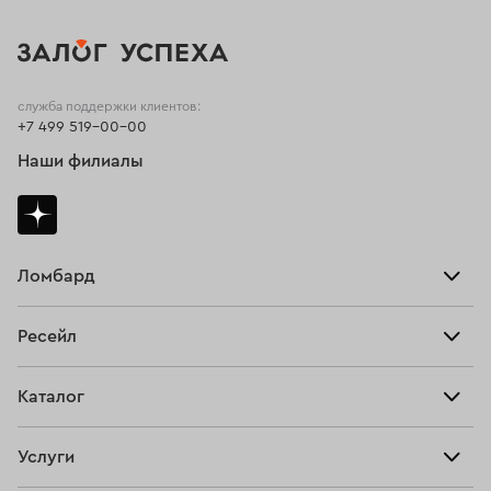
служба поддержки клиентов:
+7 499 519-00-00
Наши филиалы
Ломбард
Взять займ
Ресейл
Прайс-лист
Главная
Каталог
Тарифы
Продать
Все изделия
Скупка
Услуги
Купить
Кольца