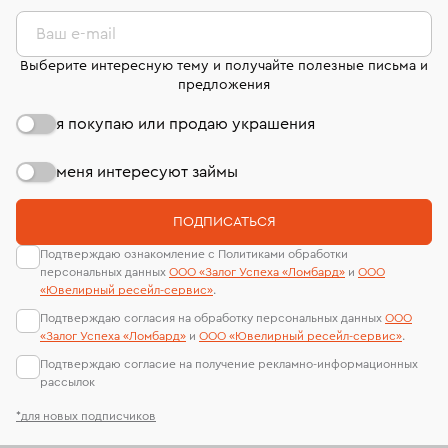
комиссионных украшений и часов смотрите на
лабораторий
странице
«Возврат украшений»
.
Ваш e-mail
Выберите интересную тему и получайте полезные письма и
предложения
я покупаю или продаю украшения
меня интересуют займы
ПОДПИСАТЬСЯ
Подтверждаю ознакомление с Политиками обработки
персональных данных
ООО «Залог Успеха «Ломбард»
и
ООО
«Ювелирный ресейл-сервиc»
.
Подтверждаю согласия на обработку персональных данных
ООО
«Залог Успеха «Ломбард»
и
ООО «Ювелирный ресейл-сервиc»
.
Подтверждаю согласие на получение рекламно-информационных
рассылок
*для новых подписчиков