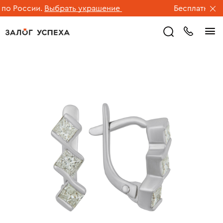
о России.
Выбрать украшение
Бесплатная дос