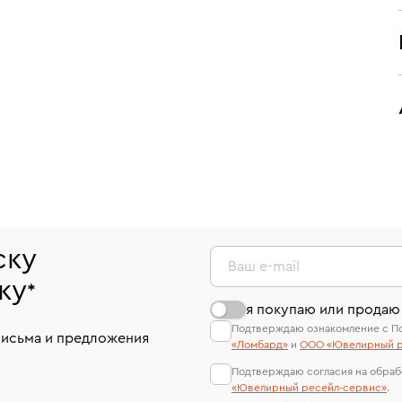
ску
Ваш e-mail
ку
*
я покупаю или продаю
Подтверждаю ознакомление с П
письма и предложения
«Ломбард»
и
ООО «Ювелирный р
Подтверждаю согласия на обраб
«Ювелирный ресейл-сервиc»
.