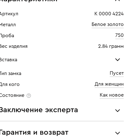
Артикул
К 0000 4224
Белое золото
Металл
750
Проба
Вес изделия
2.84 грамм
Вставка
Пусет
Тип замка
Бриллиант
Для женщин
Для кого
Количество
2 шт
Как новое
Состояние
Каратность
0,34
Заключение эксперта
Огранка
Круглая
Все украшения проходят экспертизу подлинности и
Цвет
7
соответствия характеристикам ювелирных изделий,
Гарантия и возврат
бриллиантов (вес, проба, драгоценный металл, цвет,
Чистота
7