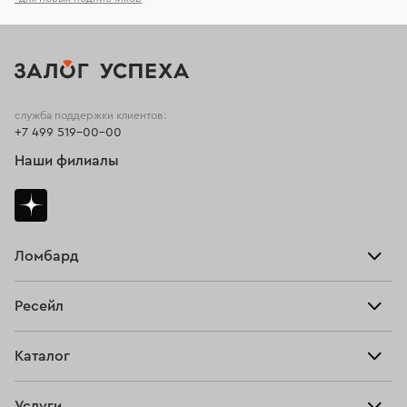
служба поддержки клиентов:
+7 499 519-00-00
Наши филиалы
Ломбард
Взять займ
Ресейл
Прайс-лист
Главная
Каталог
Тарифы
Продать
Все изделия
Скупка
Услуги