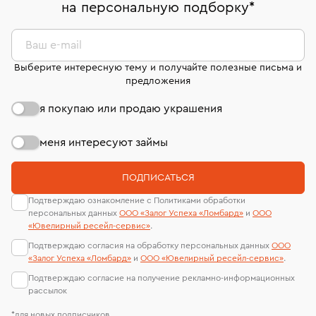
на персональную подборку
*
дней на возврат. Детальные условия возврата
сертификаты МГУ и других геммологических
комиссионных украшений и часов смотрите на
лабораторий
странице
«Возврат украшений»
.
Ваш e-mail
Выберите интересную тему и получайте полезные письма и
предложения
я покупаю или продаю украшения
меня интересуют займы
ПОДПИСАТЬСЯ
Подтверждаю ознакомление с Политиками обработки
персональных данных
ООО «Залог Успеха «Ломбард»
и
ООО
«Ювелирный ресейл-сервиc»
.
Подтверждаю согласия на обработку персональных данных
ООО
«Залог Успеха «Ломбард»
и
ООО «Ювелирный ресейл-сервиc»
.
Подтверждаю согласие на получение рекламно-информационных
рассылок
*для новых подписчиков