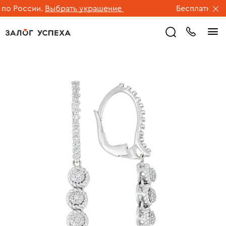
о России.
Выбрать украшение
Бесплатная дос