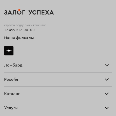
служба поддержки клиентов:
+7 499 519-00-00
Наши филиалы
Ломбард
Взять займ
Ресейл
Прайс-лист
Главная
Каталог
Тарифы
Продать
Все изделия
Скупка
Услуги
Купить
Кольца