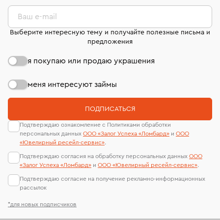
комиссионных украшений и часов смотрите на
лабораторий
странице
«Возврат украшений»
.
Ваш e-mail
Выберите интересную тему и получайте полезные письма и
предложения
я покупаю или продаю украшения
меня интересуют займы
ПОДПИСАТЬСЯ
Подтверждаю ознакомление с Политиками обработки
персональных данных
ООО «Залог Успеха «Ломбард»
и
ООО
«Ювелирный ресейл-сервиc»
.
Подтверждаю согласия на обработку персональных данных
ООО
«Залог Успеха «Ломбард»
и
ООО «Ювелирный ресейл-сервиc»
.
Подтверждаю согласие на получение рекламно-информационных
рассылок
*для новых подписчиков