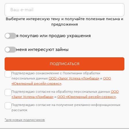
комиссионных украшений и часов смотрите на
лабораторий
странице
«Возврат украшений»
.
Ваш e-mail
Выберите интересную тему и получайте полезные письма и
предложения
я покупаю или продаю украшения
меня интересуют займы
ПОДПИСАТЬСЯ
Подтверждаю ознакомление с Политиками обработки
персональных данных
ООО «Залог Успеха «Ломбард»
и
ООО
«Ювелирный ресейл-сервиc»
.
Подтверждаю согласия на обработку персональных данных
ООО
«Залог Успеха «Ломбард»
и
ООО «Ювелирный ресейл-сервиc»
.
Подтверждаю согласие на получение рекламно-информационных
рассылок
*для новых подписчиков