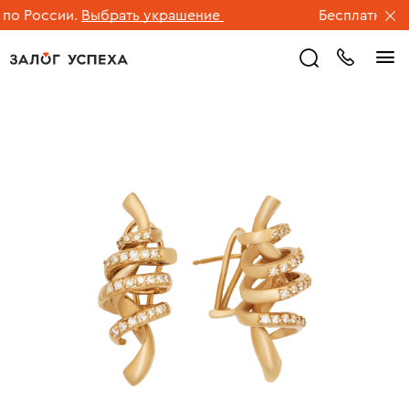
о России.
Выбрать украшение
Бесплатная дос