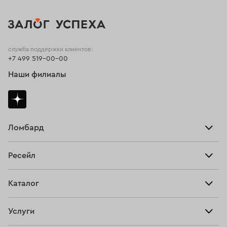
служба поддержки клиентов:
+7 499 519-00-00
Наши филиалы
Ломбард
Взять займ
Ресейл
Прайс-лист
Главная
Каталог
Тарифы
Продать
Все изделия
Скупка
Услуги
Купить
Кольца