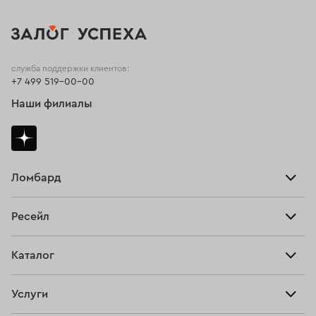
служба поддержки клиентов:
+7 499 519-00-00
Наши филиалы
Ломбард
Взять займ
Ресейл
Прайс-лист
Главная
Каталог
Тарифы
Продать
Все изделия
Скупка
Услуги
Купить
Кольца