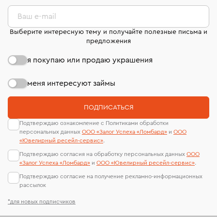
комиссионных украшений и часов смотрите на
лабораторий
странице
«Возврат украшений»
.
Ваш e-mail
Выберите интересную тему и получайте полезные письма и
предложения
я покупаю или продаю украшения
меня интересуют займы
ПОДПИСАТЬСЯ
Подтверждаю ознакомление с Политиками обработки
персональных данных
ООО «Залог Успеха «Ломбард»
и
ООО
«Ювелирный ресейл-сервиc»
.
Подтверждаю согласия на обработку персональных данных
ООО
«Залог Успеха «Ломбард»
и
ООО «Ювелирный ресейл-сервиc»
.
Подтверждаю согласие на получение рекламно-информационных
рассылок
*для новых подписчиков