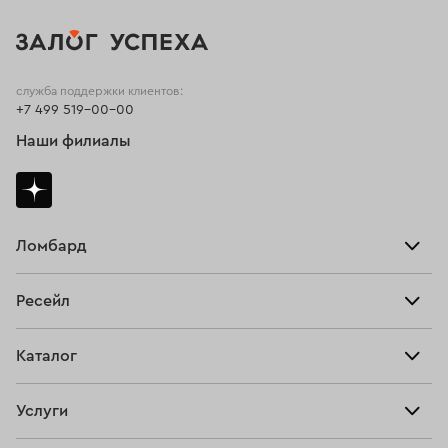
служба поддержки клиентов:
+7 499 519-00-00
Наши филиалы
Ломбард
Взять займ
Ресейл
Прайс-лист
Главная
Каталог
Тарифы
Продать
Все изделия
Скупка
Услуги
Купить
Кольца
Ювелирная мастерская