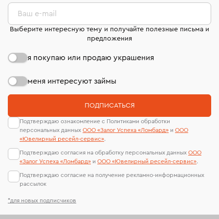
комиссионных украшений и часов смотрите на
лабораторий
странице
«Возврат украшений»
.
Ваш e-mail
Выберите интересную тему и получайте полезные письма и
предложения
я покупаю или продаю украшения
меня интересуют займы
ПОДПИСАТЬСЯ
Подтверждаю ознакомление с Политиками обработки
персональных данных
ООО «Залог Успеха «Ломбард»
и
ООО
«Ювелирный ресейл-сервиc»
.
Подтверждаю согласия на обработку персональных данных
ООО
«Залог Успеха «Ломбард»
и
ООО «Ювелирный ресейл-сервиc»
.
Подтверждаю согласие на получение рекламно-информационных
рассылок
*для новых подписчиков