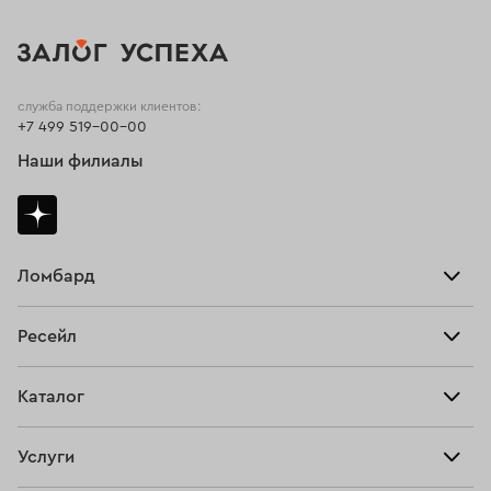
служба поддержки клиентов:
+7 499 519-00-00
Наши филиалы
Ломбард
Взять займ
Ресейл
Прайс-лист
Главная
Каталог
Тарифы
Продать
Все изделия
Скупка
Услуги
Купить
Кольца