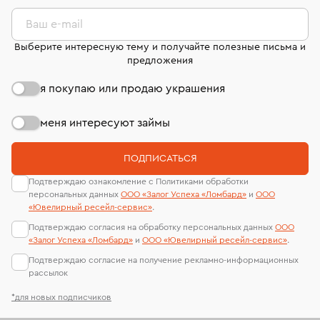
комиссионных украшений и часов смотрите на
лабораторий
странице
«Возврат украшений»
.
Ваш e-mail
Выберите интересную тему и получайте полезные письма и
предложения
я покупаю или продаю украшения
меня интересуют займы
ПОДПИСАТЬСЯ
Подтверждаю ознакомление с Политиками обработки
персональных данных
ООО «Залог Успеха «Ломбард»
и
ООО
«Ювелирный ресейл-сервиc»
.
Подтверждаю согласия на обработку персональных данных
ООО
«Залог Успеха «Ломбард»
и
ООО «Ювелирный ресейл-сервиc»
.
Подтверждаю согласие на получение рекламно-информационных
рассылок
*для новых подписчиков