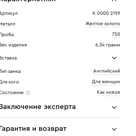
Артикул
К 0000 2199
Желтое золото
Металл
750
Проба
Вес изделия
6.34 грамм
Вставка
Английский
Тип замка
Бриллиант
Бри
Для женщин
Для кого
Количество
10 шт
Кол
Как новое
Состояние
Каратность
0,6
Кара
Заключение эксперта
Огранка
Круглая
Огр
Все украшения проходят экспертизу подлинности и
Цвет
7
Цве
соответствия характеристикам ювелирных изделий,
Гарантия и возврат
бриллиантов (вес, проба, драгоценный металл, цвет,
Чистота
6
Чист