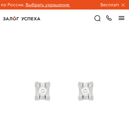
о России.
Выбрать украшение
Бесплатная дос