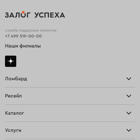
служба поддержки клиентов:
+7 499 519-00-00
Наши филиалы
Ломбард
Взять займ
Ресейл
Прайс-лист
Главная
Каталог
Тарифы
Продать
Все изделия
Скупка
Услуги
Купить
Кольца