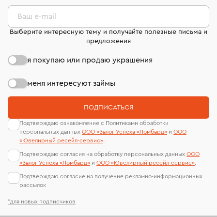
комиссионных украшений и часов смотрите на
лабораторий
странице
«Возврат украшений»
.
Ваш e-mail
Выберите интересную тему и получайте полезные письма и
предложения
я покупаю или продаю украшения
меня интересуют займы
ПОДПИСАТЬСЯ
Подтверждаю ознакомление с Политиками обработки
персональных данных
ООО «Залог Успеха «Ломбард»
и
ООО
«Ювелирный ресейл-сервиc»
.
Подтверждаю согласия на обработку персональных данных
ООО
«Залог Успеха «Ломбард»
и
ООО «Ювелирный ресейл-сервиc»
.
Подтверждаю согласие на получение рекламно-информационных
рассылок
*для новых подписчиков