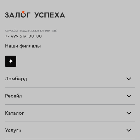
служба поддержки клиентов:
+7 499 519-00-00
Наши филиалы
Ломбард
Взять займ
Ресейл
Прайс-лист
Главная
Каталог
Тарифы
Продать
Все изделия
Скупка
Услуги
Купить
Кольца