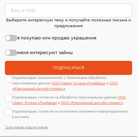
комиссионных украшений и часов смотрите на
лабораторий
странице
«Возврат украшений»
.
Ваш e-mail
Выберите интересную тему и получайте полезные письма и
предложения
я покупаю или продаю украшения
меня интересуют займы
ПОДПИСАТЬСЯ
Подтверждаю ознакомление с Политиками обработки
персональных данных
ООО «Залог Успеха «Ломбард»
и
ООО
«Ювелирный ресейл-сервиc»
.
Подтверждаю согласия на обработку персональных данных
ООО
«Залог Успеха «Ломбард»
и
ООО «Ювелирный ресейл-сервиc»
.
Подтверждаю согласие на получение рекламно-информационных
рассылок
*для новых подписчиков