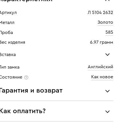
Артикул
Л 5104 2632
Золото
Металл
585
Проба
Вес изделия
6.97 грамм
Вставка
Английский
Тип замка
Бриллиант
Кер
Как новое
Состояние
Количество
8 шт
Кол
Гарантия и возврат
Каратность
0,024
Мы предоставляем следующие гарантии:
Огранка
Круглая
Как оплатить?
подлинности брендовых украшений;
Цвет
3
соответствия заявленным характеристикам (проба,
При самовывозе из магазина:
металл и характеристики драгоценных камней);
Чистота
3