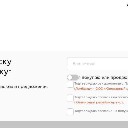
ску
Ваш e-mail
ку
*
я покупаю или продаю
Подтверждаю ознакомление с П
письма и предложения
«Ломбард»
и
ООО «Ювелирный р
Подтверждаю согласия на обраб
«Ювелирный ресейл-сервиc»
.
Подтверждаю согласие на полу