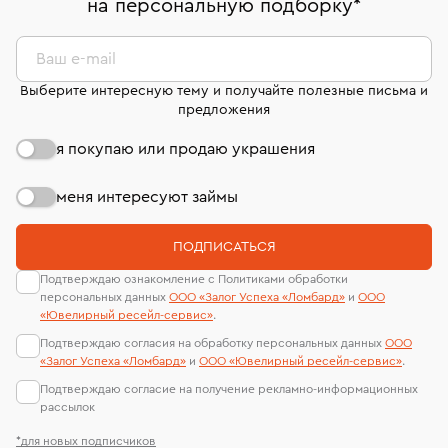
на персональную подборку
*
дней на возврат. Детальные условия возврата
сертификаты МГУ и других геммологических
комиссионных украшений и часов смотрите на
лабораторий
странице
«Возврат украшений»
.
Ваш e-mail
Выберите интересную тему и получайте полезные письма и
предложения
я покупаю или продаю украшения
меня интересуют займы
ПОДПИСАТЬСЯ
Подтверждаю ознакомление с Политиками обработки
персональных данных
ООО «Залог Успеха «Ломбард»
и
ООО
«Ювелирный ресейл-сервиc»
.
Подтверждаю согласия на обработку персональных данных
ООО
«Залог Успеха «Ломбард»
и
ООО «Ювелирный ресейл-сервиc»
.
Подтверждаю согласие на получение рекламно-информационных
рассылок
*для новых подписчиков