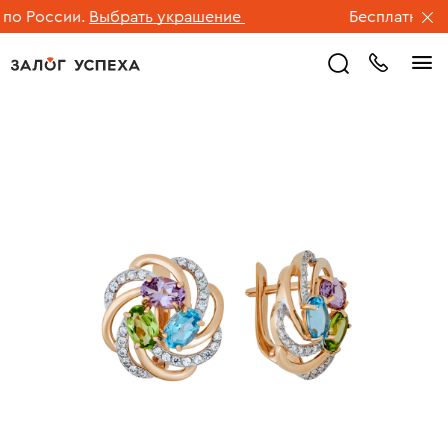
о России.
Выбрать украшение
Бесплатная дос