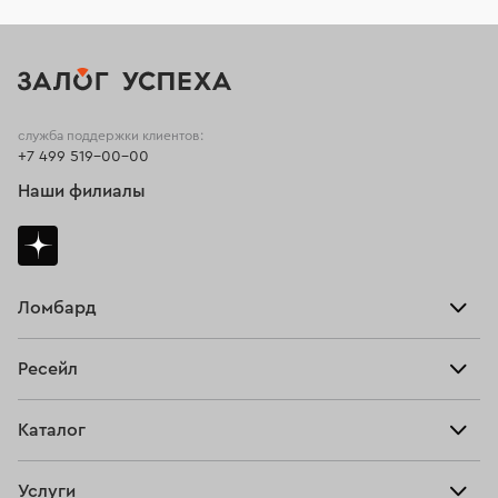
служба поддержки клиентов:
+7 499 519-00-00
Наши филиалы
Ломбард
Взять займ
Ресейл
Прайс-лист
Главная
Каталог
Тарифы
Продать
Все изделия
Скупка
Услуги
Купить