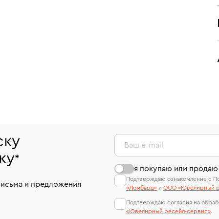
ску
Ваш e-mail
ку
*
я покупаю или продаю
Подтверждаю ознакомление с П
письма и предложения
«Ломбард»
и
ООО «Ювелирный р
Подтверждаю согласия на обраб
«Ювелирный ресейл-сервиc»
.