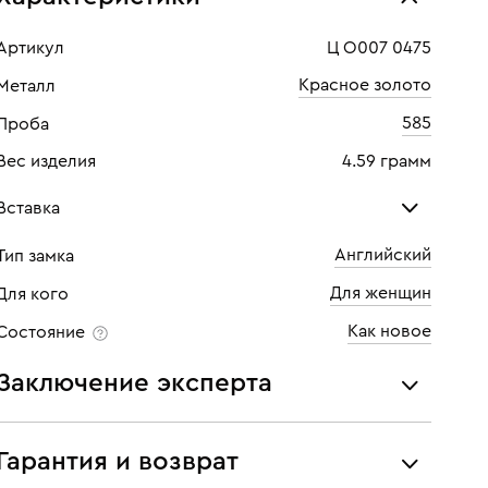
Артикул
Ц О007 0475
Красное золото
Металл
585
Проба
Вес изделия
4.59 грамм
Вставка
Английский
Тип замка
Топаз
Фиа
Для женщин
Для кого
Количество
2 шт
Кол
Как новое
Состояние
Каратность
1,64
Заключение эксперта
Все украшения проходят экспертизу подлинности и
соответствия характеристикам ювелирных изделий,
Гарантия и возврат
бриллиантов (вес, проба, драгоценный металл, цвет,