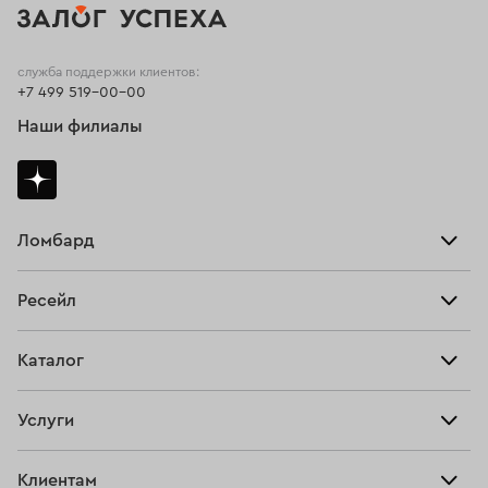
служба поддержки клиентов:
+7 499 519-00-00
Наши филиалы
Ломбард
Взять займ
Ресейл
Прайс-лист
Главная
Каталог
Тарифы
Продать
Все изделия
Скупка
Услуги
Купить
Кольца
Ювелирная мастерская
Взять займ
Клиентам
Серьги