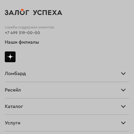
служба поддержки клиентов:
+7 499 519-00-00
Наши филиалы
Ломбард
Взять займ
Ресейл
Прайс-лист
Главная
Каталог
Тарифы
Продать
Все изделия
Скупка
Услуги
Купить
Кольца
Ювелирная мастерская