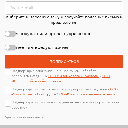
комиссионных украшений и часов смотрите на
лабораторий
странице
«Возврат украшений»
.
Ваш e-mail
Выберите интересную тему и получайте полезные письма и
предложения
я покупаю или продаю украшения
меня интересуют займы
ПОДПИСАТЬСЯ
Подтверждаю ознакомление с Политиками обработки
персональных данных
ООО «Залог Успеха «Ломбард»
и
ООО
«Ювелирный ресейл-сервиc»
.
Подтверждаю согласия на обработку персональных данных
ООО
«Залог Успеха «Ломбард»
и
ООО «Ювелирный ресейл-сервиc»
.
Подтверждаю согласие на получение рекламно-информационных
рассылок
*для новых подписчиков