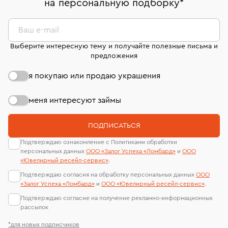
на персональную подборку
*
дней на возврат. Детальные условия возврата
сертификаты МГУ и других геммологических
комиссионных украшений и часов смотрите на
лабораторий
странице
«Возврат украшений»
.
Ваш e-mail
Выберите интересную тему и получайте полезные письма и
предложения
я покупаю или продаю украшения
меня интересуют займы
ПОДПИСАТЬСЯ
Подтверждаю ознакомление с Политиками обработки
персональных данных
ООО «Залог Успеха «Ломбард»
и
ООО
«Ювелирный ресейл-сервиc»
.
Подтверждаю согласия на обработку персональных данных
ООО
«Залог Успеха «Ломбард»
и
ООО «Ювелирный ресейл-сервиc»
.
Подтверждаю согласие на получение рекламно-информационных
рассылок
*для новых подписчиков