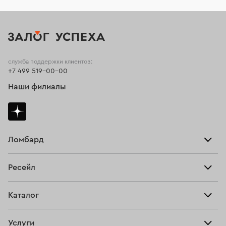
служба поддержки клиентов:
+7 499 519-00-00
Наши филиалы
Ломбард
Взять займ
Ресейл
Прайс-лист
Главная
Каталог
Тарифы
Продать
Все изделия
Скупка
Услуги
Купить