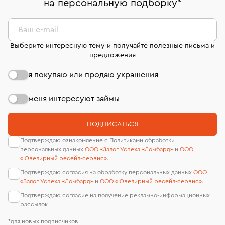
на персональную подборку
*
дней на возврат. Детальные условия возврата
сертификаты МГУ и других геммологических
комиссионных украшений и часов смотрите на
лабораторий
странице
«Возврат украшений»
.
Ваш e-mail
Выберите интересную тему и получайте полезные письма и
предложения
я покупаю или продаю украшения
меня интересуют займы
ПОДПИСАТЬСЯ
Подтверждаю ознакомление с Политиками обработки
персональных данных
ООО «Залог Успеха «Ломбард»
и
ООО
«Ювелирный ресейл-сервиc»
.
Подтверждаю согласия на обработку персональных данных
ООО
«Залог Успеха «Ломбард»
и
ООО «Ювелирный ресейл-сервиc»
.
Подтверждаю согласие на получение рекламно-информационных
рассылок
*для новых подписчиков