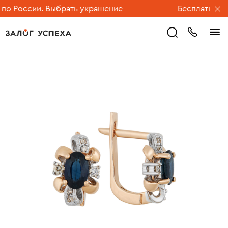
о России.
Выбрать украшение
Бесплатная дос