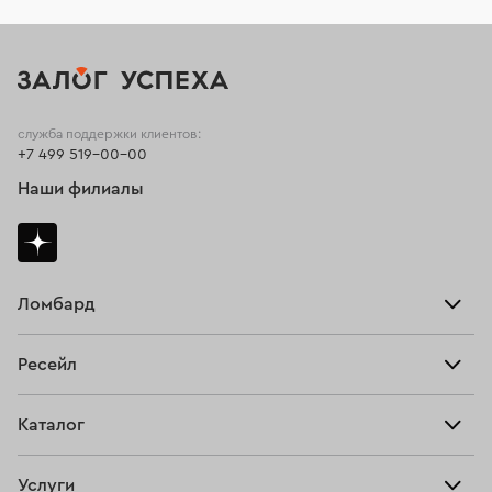
служба поддержки клиентов:
+7 499 519-00-00
Наши филиалы
Ломбард
Взять займ
Ресейл
Прайс-лист
Главная
Каталог
Тарифы
Продать
Все изделия
Скупка
Услуги
Купить