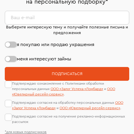
на персональную подборку
*
дней на возврат. Детальные условия возврата
сертификаты МГУ и других геммологических
комиссионных украшений и часов смотрите на
лабораторий
странице
«Возврат украшений»
.
Ваш e-mail
Выберите интересную тему и получайте полезные письма и
предложения
я покупаю или продаю украшения
меня интересуют займы
ПОДПИСАТЬСЯ
Подтверждаю ознакомление с Политиками обработки
персональных данных
ООО «Залог Успеха «Ломбард»
и
ООО
«Ювелирный ресейл-сервиc»
.
Подтверждаю согласия на обработку персональных данных
ООО
«Залог Успеха «Ломбард»
и
ООО «Ювелирный ресейл-сервиc»
.
Подтверждаю согласие на получение рекламно-информационных
рассылок
*для новых подписчиков