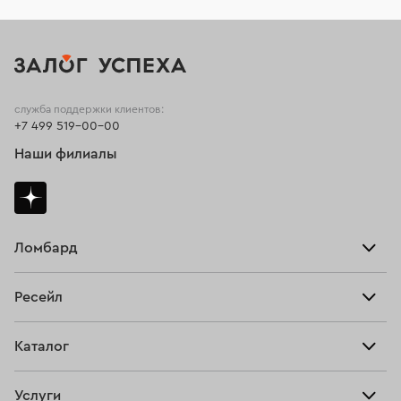
служба поддержки клиентов:
+7 499 519-00-00
Наши филиалы
Ломбард
Взять займ
Ресейл
Прайс-лист
Главная
Каталог
Тарифы
Продать
Все изделия
Скупка
Услуги
Купить