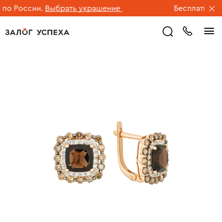
о России.
Выбрать украшение
Бесплатная до