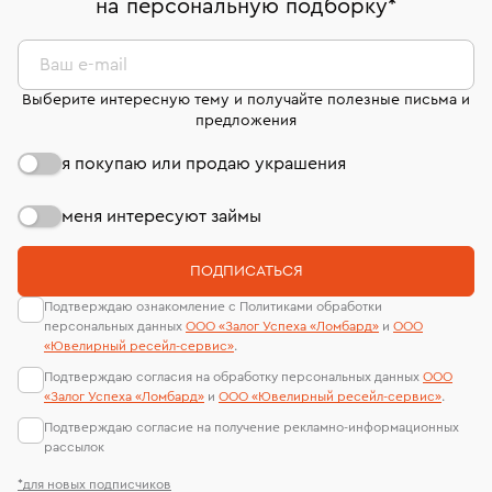
на персональную подборку
*
дней на возврат. Детальные условия возврата
сертификаты МГУ и других геммологических
комиссионных украшений и часов смотрите на
лабораторий
странице
«Возврат украшений»
.
Ваш e-mail
Выберите интересную тему и получайте полезные письма и
предложения
я покупаю или продаю украшения
меня интересуют займы
ПОДПИСАТЬСЯ
Подтверждаю ознакомление с Политиками обработки
персональных данных
ООО «Залог Успеха «Ломбард»
и
ООО
«Ювелирный ресейл-сервиc»
.
Подтверждаю согласия на обработку персональных данных
ООО
«Залог Успеха «Ломбард»
и
ООО «Ювелирный ресейл-сервиc»
.
Подтверждаю согласие на получение рекламно-информационных
рассылок
*для новых подписчиков