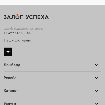
служба поддержки клиентов:
+7 499 519-00-00
Наши филиалы
Ломбард
Взять займ
Ресейл
Прайс-лист
Главная
Каталог
Тарифы
Продать
Все изделия
Скупка
Услуги
Купить