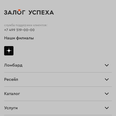
служба поддержки клиентов:
+7 499 519-00-00
Наши филиалы
Ломбард
Взять займ
Ресейл
Прайс-лист
Главная
Каталог
Тарифы
Продать
Все изделия
Скупка
Услуги
Купить
Кольца