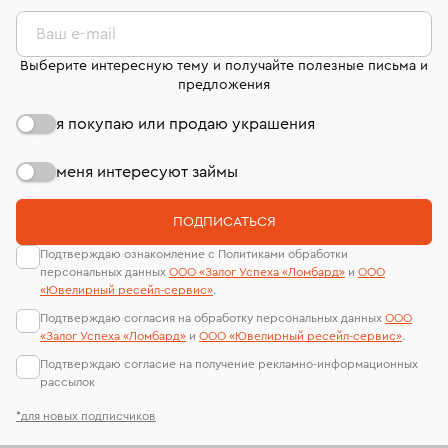
комиссионных украшений и часов смотрите на
лабораторий
странице
«Возврат украшений»
.
Ваш e-mail
Выберите интересную тему и получайте полезные письма и
предложения
я покупаю или продаю украшения
меня интересуют займы
ПОДПИСАТЬСЯ
Подтверждаю ознакомление с Политиками обработки
персональных данных
ООО «Залог Успеха «Ломбард»
и
ООО
«Ювелирный ресейл-сервиc»
.
Подтверждаю согласия на обработку персональных данных
ООО
«Залог Успеха «Ломбард»
и
ООО «Ювелирный ресейл-сервиc»
.
Подтверждаю согласие на получение рекламно-информационных
рассылок
*для новых подписчиков