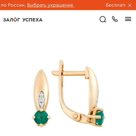
о России.
Выбрать украшение
Бесплатная дос