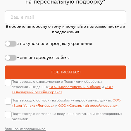
на персональную подборку
*
дней на возврат. Детальные условия возврата
сертификаты МГУ и других геммологических
комиссионных украшений и часов смотрите на
лабораторий
странице
«Возврат украшений»
.
Ваш e-mail
Выберите интересную тему и получайте полезные письма и
предложения
я покупаю или продаю украшения
меня интересуют займы
ПОДПИСАТЬСЯ
Подтверждаю ознакомление с Политиками обработки
персональных данных
ООО «Залог Успеха «Ломбард»
и
ООО
«Ювелирный ресейл-сервиc»
.
Подтверждаю согласия на обработку персональных данных
ООО
«Залог Успеха «Ломбард»
и
ООО «Ювелирный ресейл-сервиc»
.
Подтверждаю согласие на получение рекламно-информационных
рассылок
*для новых подписчиков