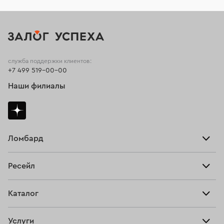
служба поддержки клиентов:
+7 499 519-00-00
Наши филиалы
Ломбард
Взять займ
Ресейл
Прайс-лист
Главная
Каталог
Тарифы
Продать
Все изделия
Скупка
Услуги
Купить