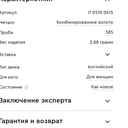
Артикул
Л 0510 0615
Комбинированное золото
Металл
585
Проба
Вес изделия
5.88 грамм
Вставка
Английский
Тип замка
Изумруд
Бри
Для женщин
Для кого
Количество
4 шт
Кол
Как новое
Состояние
Каратность
0,28
Кара
Заключение эксперта
Огранка
Маркиз
Огр
Все украшения проходят экспертизу подлинности и
Цвет
4
Цве
соответствия характеристикам ювелирных изделий,
Гарантия и возврат
бриллиантов (вес, проба, драгоценный металл, цвет,
Чистота
3
Чист