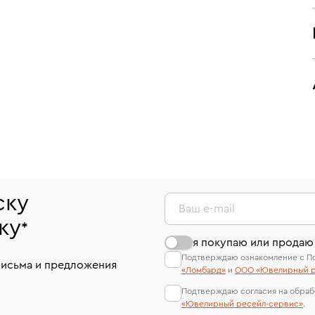
ску
Ваш e-mail
ку
*
я покупаю или продаю
Подтверждаю ознакомление с П
письма и предложения
«Ломбард»
и
ООО «Ювелирный р
Подтверждаю согласия на обраб
«Ювелирный ресейл-сервиc»
.