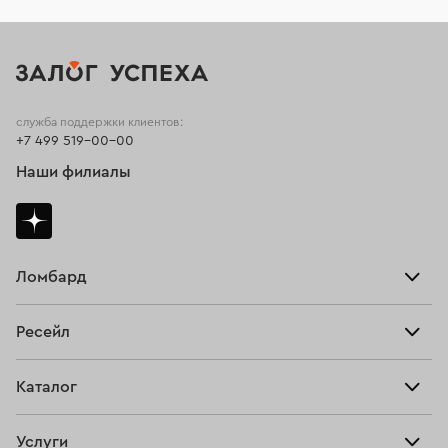
служба поддержки клиентов:
+7 499 519-00-00
Наши филиалы
Ломбард
Взять займ
Ресейл
Прайс-лист
Главная
Каталог
Тарифы
Продать
Все изделия
Скупка
Услуги
Купить