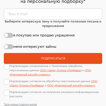
на персональную подборку
*
дней на возврат. Детальные условия возврата
сертификаты МГУ и других геммологических
комиссионных украшений и часов смотрите на
лабораторий
странице
«Возврат украшений»
.
Ваш e-mail
Выберите интересную тему и получайте полезные письма и
предложения
я покупаю или продаю украшения
меня интересуют займы
ПОДПИСАТЬСЯ
Подтверждаю ознакомление с Политиками обработки
персональных данных
ООО «Залог Успеха «Ломбард»
и
ООО
«Ювелирный ресейл-сервиc»
.
Подтверждаю согласия на обработку персональных данных
ООО
«Залог Успеха «Ломбард»
и
ООО «Ювелирный ресейл-сервиc»
.
Подтверждаю согласие на получение рекламно-информационных
рассылок
*для новых подписчиков