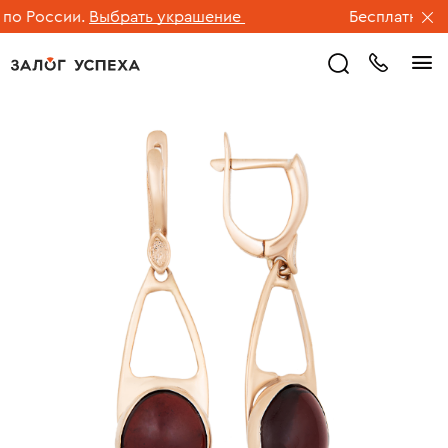
о России.
Выбрать украшение
Бесплатная дос