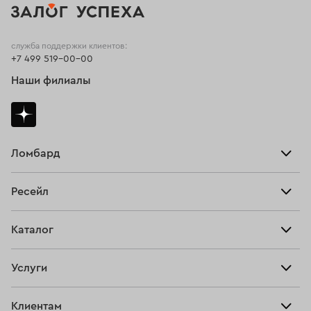
служба поддержки клиентов:
+7 499 519-00-00
Наши филиалы
Ломбард
Взять займ
Ресейл
Прайс-лист
Главная
Каталог
Тарифы
Продать
Все изделия
Скупка
Услуги
Купить
Кольца
Ювелирная мастерская
Взять займ
Клиентам
Серьги