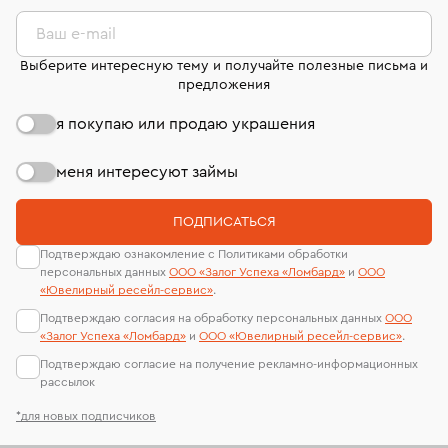
комиссионных украшений и часов смотрите на
лабораторий
странице
«Возврат украшений»
.
Ваш e-mail
Выберите интересную тему и получайте полезные письма и
предложения
я покупаю или продаю украшения
меня интересуют займы
ПОДПИСАТЬСЯ
Подтверждаю ознакомление с Политиками обработки
персональных данных
ООО «Залог Успеха «Ломбард»
и
ООО
«Ювелирный ресейл-сервиc»
.
Подтверждаю согласия на обработку персональных данных
ООО
«Залог Успеха «Ломбард»
и
ООО «Ювелирный ресейл-сервиc»
.
Подтверждаю согласие на получение рекламно-информационных
рассылок
*для новых подписчиков