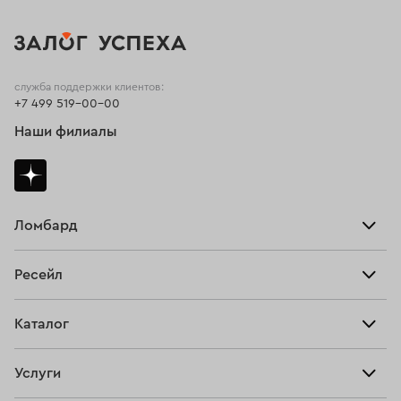
служба поддержки клиентов:
+7 499 519-00-00
Наши филиалы
Ломбард
Взять займ
Ресейл
Прайс-лист
Главная
Каталог
Тарифы
Продать
Все изделия
Скупка
Услуги
Купить
Кольца