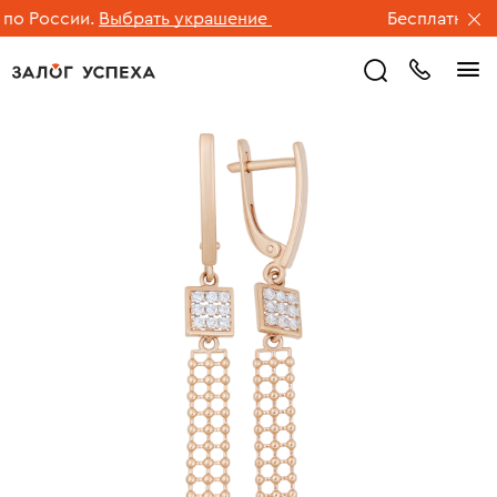
о России.
Выбрать украшение
Бесплатная дос