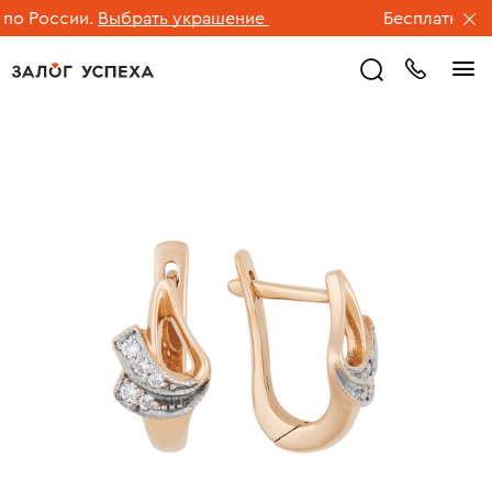
о России.
Выбрать украшение
Бесплатная дос