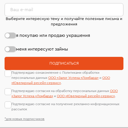
комиссионных украшений и часов смотрите на
лабораторий
странице
«Возврат украшений»
.
Ваш e-mail
Выберите интересную тему и получайте полезные письма и
предложения
я покупаю или продаю украшения
меня интересуют займы
ПОДПИСАТЬСЯ
Подтверждаю ознакомление с Политиками обработки
персональных данных
ООО «Залог Успеха «Ломбард»
и
ООО
«Ювелирный ресейл-сервиc»
.
Подтверждаю согласия на обработку персональных данных
ООО
«Залог Успеха «Ломбард»
и
ООО «Ювелирный ресейл-сервиc»
.
Подтверждаю согласие на получение рекламно-информационных
рассылок
*для новых подписчиков