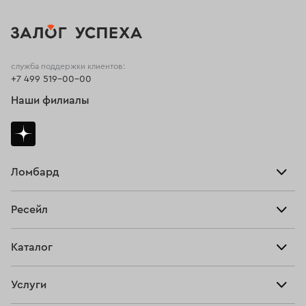
служба поддержки клиентов:
+7 499 519-00-00
Наши филиалы
Ломбард
Взять займ
Ресейл
Прайс-лист
Главная
Каталог
Тарифы
Продать
Все изделия
Скупка
Услуги
Купить
Кольца