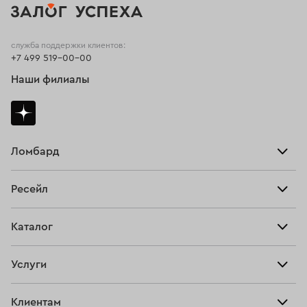
служба поддержки клиентов:
+7 499 519-00-00
Наши филиалы
Ломбард
Взять займ
Ресейл
Прайс-лист
Главная
Каталог
Тарифы
Продать
Все изделия
Скупка
Услуги
Купить
Кольца
Ювелирная мастерская
Взять займ
Клиентам
Серьги