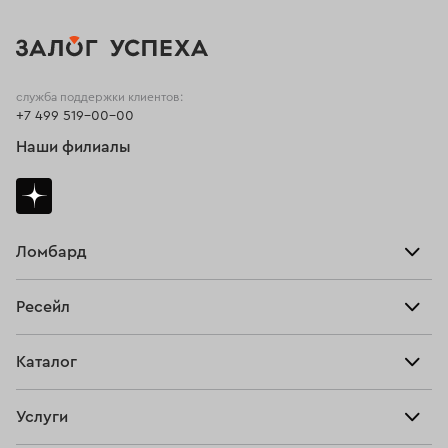
служба поддержки клиентов:
+7 499 519-00-00
Наши филиалы
Ломбард
Взять займ
Ресейл
Прайс-лист
Главная
Каталог
Тарифы
Продать
Все изделия
Скупка
Услуги
Купить
Кольца