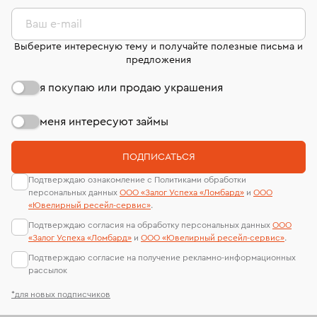
комиссионных украшений и часов смотрите на
лабораторий
странице
«Возврат украшений»
.
Ваш e-mail
Выберите интересную тему и получайте полезные письма и
предложения
я покупаю или продаю украшения
меня интересуют займы
ПОДПИСАТЬСЯ
Подтверждаю ознакомление с Политиками обработки
персональных данных
ООО «Залог Успеха «Ломбард»
и
ООО
«Ювелирный ресейл-сервиc»
.
Подтверждаю согласия на обработку персональных данных
ООО
«Залог Успеха «Ломбард»
и
ООО «Ювелирный ресейл-сервиc»
.
Подтверждаю согласие на получение рекламно-информационных
рассылок
*для новых подписчиков