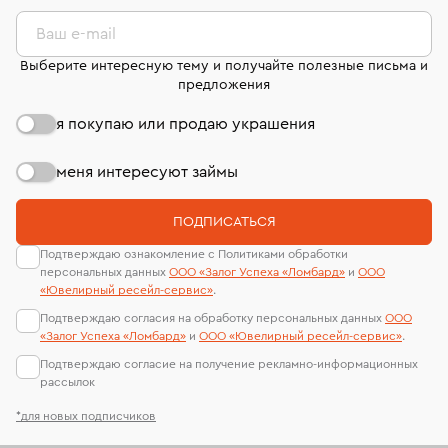
комиссионных украшений и часов смотрите на
лабораторий
странице
«Возврат украшений»
.
Ваш e-mail
Выберите интересную тему и получайте полезные письма и
предложения
я покупаю или продаю украшения
меня интересуют займы
ПОДПИСАТЬСЯ
Подтверждаю ознакомление с Политиками обработки
персональных данных
ООО «Залог Успеха «Ломбард»
и
ООО
«Ювелирный ресейл-сервиc»
.
Подтверждаю согласия на обработку персональных данных
ООО
«Залог Успеха «Ломбард»
и
ООО «Ювелирный ресейл-сервиc»
.
Подтверждаю согласие на получение рекламно-информационных
рассылок
*для новых подписчиков