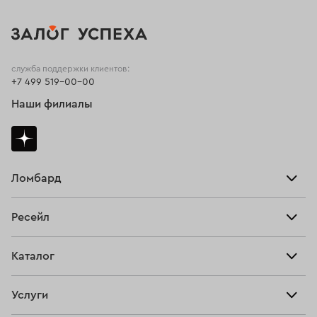
служба поддержки клиентов:
+7 499 519-00-00
Наши филиалы
Ломбард
Взять займ
Ресейл
Прайс-лист
Главная
Каталог
Тарифы
Продать
Все изделия
Скупка
Услуги
Купить
Кольца