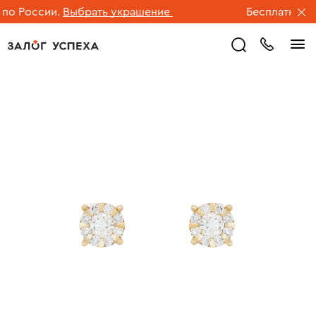
о России.
Выбрать украшение
Бесплатная дос