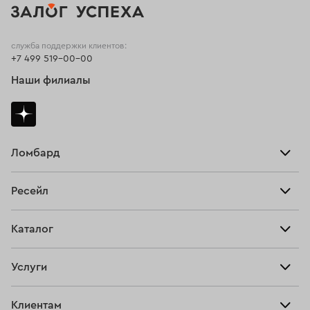
служба поддержки клиентов:
+7 499 519-00-00
Наши филиалы
Ломбард
Взять займ
Ресейл
Прайс-лист
Главная
Каталог
Тарифы
Продать
Все изделия
Скупка
Услуги
Купить
Кольца
Ювелирная мастерская
Взять займ
Клиентам
Серьги