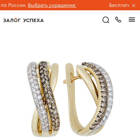
о России.
Выбрать украшение
Бесплатная дос