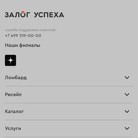
служба поддержки клиентов:
+7 499 519-00-00
Наши филиалы
Ломбард
Взять займ
Ресейл
Прайс-лист
Главная
Каталог
Тарифы
Продать
Все изделия
Скупка
Услуги
Купить
Кольца