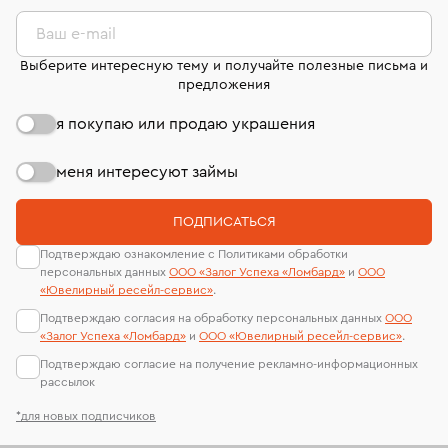
комиссионных украшений и часов смотрите на
лабораторий
странице
«Возврат украшений»
.
Ваш e-mail
Выберите интересную тему и получайте полезные письма и
предложения
я покупаю или продаю украшения
меня интересуют займы
ПОДПИСАТЬСЯ
Подтверждаю ознакомление с Политиками обработки
персональных данных
ООО «Залог Успеха «Ломбард»
и
ООО
«Ювелирный ресейл-сервиc»
.
Подтверждаю согласия на обработку персональных данных
ООО
«Залог Успеха «Ломбард»
и
ООО «Ювелирный ресейл-сервиc»
.
Подтверждаю согласие на получение рекламно-информационных
рассылок
*для новых подписчиков