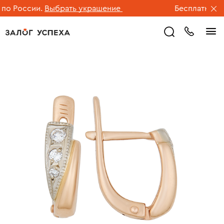
о России.
Выбрать украшение
Бесплатная дос