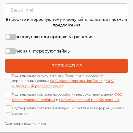
комиссионных украшений и часов смотрите на
лабораторий
странице
«Возврат украшений»
.
Ваш e-mail
Выберите интересную тему и получайте полезные письма и
предложения
я покупаю или продаю украшения
меня интересуют займы
ПОДПИСАТЬСЯ
Подтверждаю ознакомление с Политиками обработки
персональных данных
ООО «Залог Успеха «Ломбард»
и
ООО
«Ювелирный ресейл-сервиc»
.
Подтверждаю согласия на обработку персональных данных
ООО
«Залог Успеха «Ломбард»
и
ООО «Ювелирный ресейл-сервиc»
.
Подтверждаю согласие на получение рекламно-информационных
рассылок
*для новых подписчиков