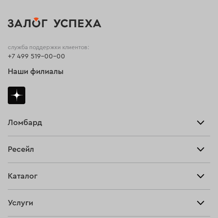
служба поддержки клиентов:
+7 499 519-00-00
Наши филиалы
Ломбард
Взять займ
Ресейл
Прайс-лист
Главная
Каталог
Тарифы
Продать
Все изделия
Скупка
Услуги
Купить
Кольца