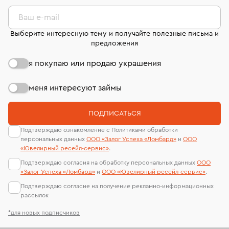
комиссионных украшений и часов смотрите на
лабораторий
странице
«Возврат украшений»
.
Ваш e-mail
Выберите интересную тему и получайте полезные письма и
предложения
я покупаю или продаю украшения
меня интересуют займы
ПОДПИСАТЬСЯ
Подтверждаю ознакомление с Политиками обработки
персональных данных
ООО «Залог Успеха «Ломбард»
и
ООО
«Ювелирный ресейл-сервиc»
.
Подтверждаю согласия на обработку персональных данных
ООО
«Залог Успеха «Ломбард»
и
ООО «Ювелирный ресейл-сервиc»
.
Подтверждаю согласие на получение рекламно-информационных
рассылок
*для новых подписчиков