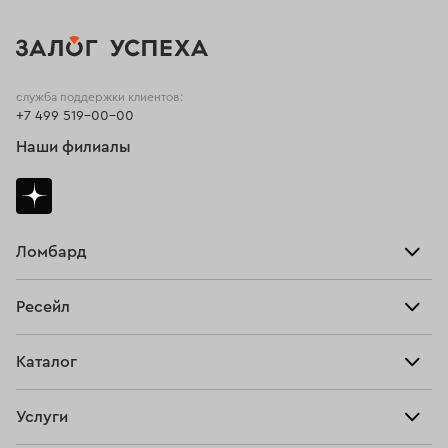
служба поддержки клиентов:
+7 499 519-00-00
Наши филиалы
Ломбард
Взять займ
Ресейл
Прайс-лист
Главная
Каталог
Тарифы
Продать
Все изделия
Скупка
Услуги
Купить
Кольца