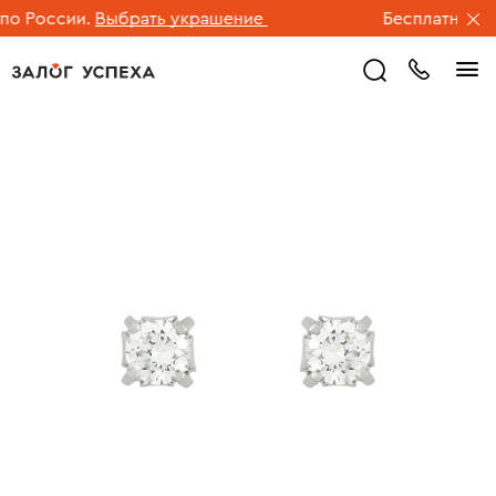
 России.
Выбрать украшение
Бесплатная дос