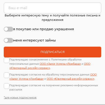
комиссионных украшений и часов смотрите на
лабораторий
странице
«Возврат украшений»
.
Ваш e-mail
Выберите интересную тему и получайте полезные письма и
предложения
я покупаю или продаю украшения
меня интересуют займы
ПОДПИСАТЬСЯ
Подтверждаю ознакомление с Политиками обработки
персональных данных
ООО «Залог Успеха «Ломбард»
и
ООО
«Ювелирный ресейл-сервиc»
.
Подтверждаю согласия на обработку персональных данных
ООО
«Залог Успеха «Ломбард»
и
ООО «Ювелирный ресейл-сервиc»
.
Подтверждаю согласие на получение рекламно-информационных
рассылок
*для новых подписчиков