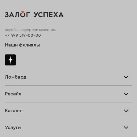
служба поддержки клиентов:
+7 499 519-00-00
Наши филиалы
Ломбард
Взять займ
Ресейл
Прайс-лист
Главная
Каталог
Тарифы
Продать
Все изделия
Скупка
Услуги
Купить
Кольца